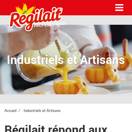
Me
Industriels et Artisans
Accueil
Industriels et Artisans
Régilait répond aux