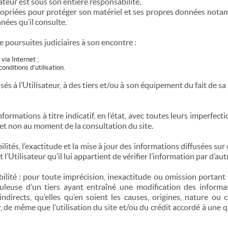
sateur est sous son entière responsabilité.
ropriées pour protéger son matériel et ses propres données notamm
nnées qu’il consulte.
e poursuites judiciaires à son encontre :
 via Internet ;
onditions d’utilisation.
s à l’Utilisateur, à des tiers et/ou à son équipement du fait de sa
 informations à titre indicatif, en l’état, avec toutes leurs imperfec
et non au moment de la consultation du site.
lités, l’exactitude et la mise à jour des informations diffusées sur ce
t l’Utilisateur qu’il lui appartient de vérifier l’information par d’a
ilité : pour toute imprécision, inexactitude ou omission portant s
euse d’un tiers ayant entraîné une modification des informati
irects, qu’elles qu’en soient les causes, origines, nature ou
er, de même que l’utilisation du site et/ou du crédit accordé à u