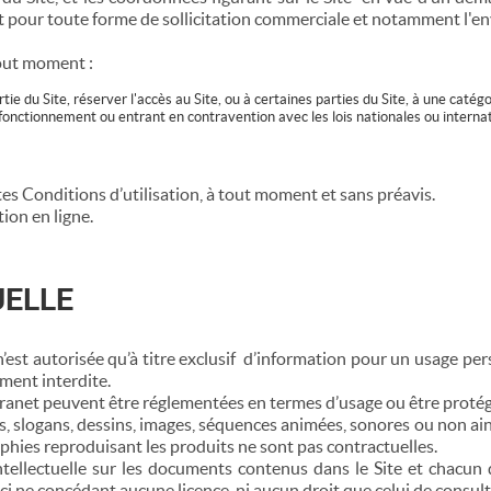
et pour toute forme de sollicitation commerciale et notamment l'env
tout moment :
tie du Site, réserver l'accès au Site, ou à certaines parties du Site, à une catég
onctionnement ou entrant en contravention avec les lois nationales ou internat
ntes Conditions d’utilisation, à tout moment et sans préavis.
ion en ligne.
UELLE
’est autorisée qu’à titre exclusif d’information pour un usage pers
ément interdite.
xtranet peuvent être réglementées en termes d’usage ou être protég
s, slogans, dessins, images, séquences animées, sonores ou non ain
phies reproduisant les produits ne sont pas contractuelles.
intellectuelle sur les documents contenus dans le Site et chacun 
ci ne concédant aucune licence, ni aucun droit que celui de consulte