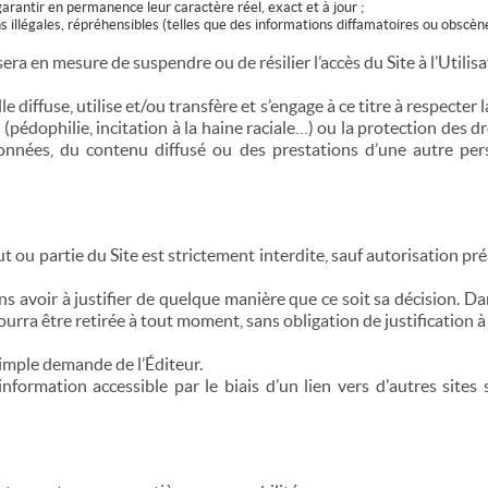
garantir en permanence leur caractère réel, exact et à jour ;
 illégales, répréhensibles (telles que des informations diffamatoires ou obscènes
ra en mesure de suspendre ou de résilier l’accès du Site à l’Utilisat
 diffuse, utilise et/ou transfère et s’engage à ce titre à respecte
(pédophilie, incitation à la haine raciale…) ou la protection des dro
données, du contenu diffusé ou des prestations d’une autre pe
t ou partie du Site est strictement interdite, sauf autorisation préa
ans avoir à justifier de quelque manière que ce soit sa décision. Da
ourra être retirée à tout moment, sans obligation de justification à 
 simple demande de l’Éditeur.
information accessible par le biais d’un lien vers d'autres sites 