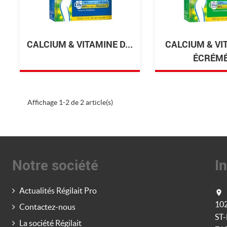
CALCIUM & VITAMINE D...
CALCIUM & VI
ÉCRÉMÉ.
Affichage 1-2 de 2 article(s)
Notre société
I
Actualités Régilait Pro

10
Contactez-nous
ST
La société Régilait