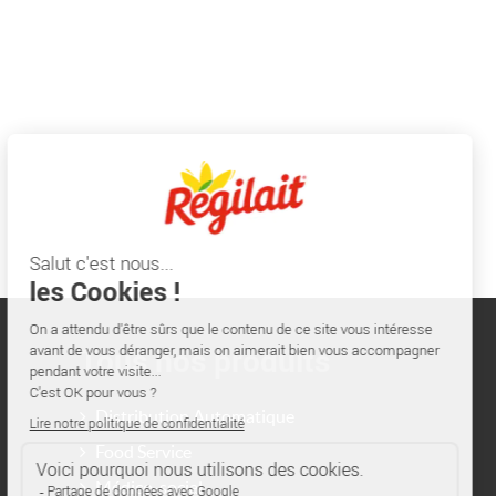
Tous nos produits
Distribution Automatique
Food Service
Médico-social