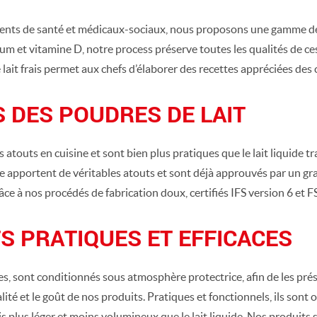
ts de santé et médicaux-sociaux, nous proposons une gamme de poud
ium et vitamine D, notre process préserve toutes les qualités de c
e lait frais permet aux chefs d’élaborer des recettes appréciées des 
S DES POUDRES DE LAIT
s atouts en cuisine et sont bien plus pratiques que le lait liquide tra
re apportent de véritables atouts et sont déjà approuvés par un gr
âce à nos procédés de fabrication doux, certifiés IFS version 6 et 
 PRATIQUES ET EFFICACES
es, sont conditionnés sous atmosphère protectrice, afin de les prés
lité et le goût de nos produits. Pratiques et fonctionnels, ils sont
ois plus léger et moins volumineux que le lait liquide. Nos produit