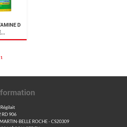
TAMINE D
..
1
nformation
Régilait
2 RD 906
-MARTIN-BELLE ROCHE - CS20309