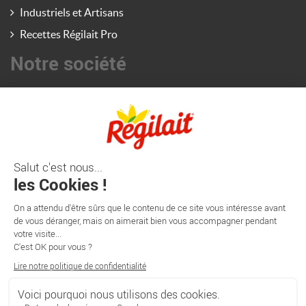
Industriels et Artisans
Recettes Régilait Pro
Notre société
Actualités Régilait Pro
Contactez-nous
La société Régilait
Site consommateurs (PGC)
France Lait - Nutrition pédiatrique (Grand Export)
Information
Régilait

102 RD 906
ST-MARTIN-BELLE ROCHE - CS20309
71009 MÂCON CEDEX