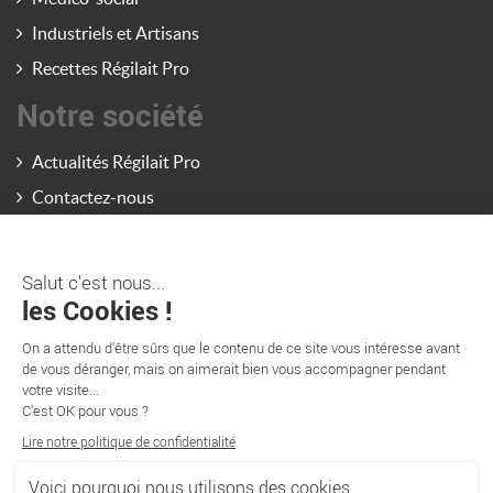
Industriels et Artisans
Recettes Régilait Pro
Notre société
Actualités Régilait Pro
Contactez-nous
La société Régilait
Site consommateurs (PGC)
France Lait - Nutrition pédiatrique (Grand Export)
Information
Régilait

102 RD 906
ST-MARTIN-BELLE ROCHE - CS20309
71009 MÂCON CEDEX